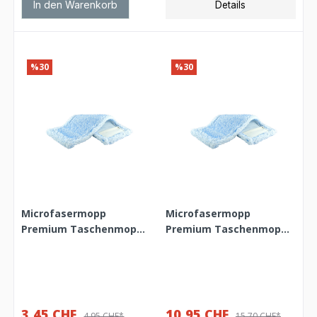
In den Warenkorb
Details
%30
%30
Microfasermopp
Microfasermopp
Premium Taschenmopp
Premium Taschenmopp
40 cm
50 cm
3,45 CHF
10,95 CHF
4,95 CHF*
15,70 CHF*