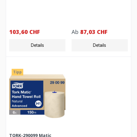
Meter
Rollenhandtuch H1
Universal weiss 1-lagig –
Karton à 6 Rollen
103,60 CHF
Ab
87,03 CHF
Details
Details
Tipp
TORK-290099 Matic