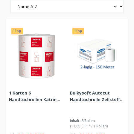
Tipp
Tipp
1 Karton 6
Bulkysoft Autocut
Handtuchrollen Katrin
Handtuchrolle Zellstoff
Classic 460102 2-lagig
weiss, 2-lagig, 19,2 cm x
160m - M2
150 m, 6 Rollen
Inhalt:
6 Rollen
(11,65 CHF* / 1 Rollen)