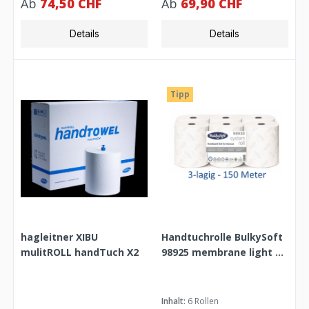
Ab
74,50 CHF
Ab
69,90 CHF
Details
Details
Tipp
hagleitner XIBU
Handtuchrolle BulkySoft
mulitROLL handTuch X2
98925 membrane light 3-
lagig 150 m, Pack à 6
Rollen
Inhalt:
6 Rollen